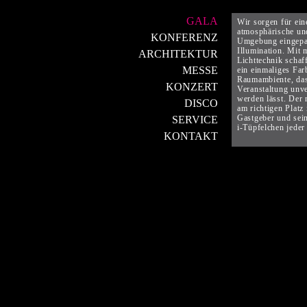
GALA
Wir sorgen für ein
atmosphärische und
KONFERENZ
Umgebung eingepa
Illumination. Mit 
ARCHITEKTUR
Lichttechnik schaf
MESSE
ein einmaliges Far
Raumambiente, das
KONZERT
Veranstaltung unve
werden lässt. Der 
DISCO
am richtigen Platz 
Gastgeber und sei
SERVICE
i-Tüpfelchen jeder
KONTAKT