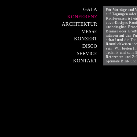
GALA
Für Vorträge und 
auf Tagungen oder
KONFERENZ
Konferenzen ist ei
zuverlässiges Kon
ARCHITEKTUR
unabdingbar. Präse
MESSE
Beamer oder Groß
müssen auf den Pu
KONZERT
scharf und die Ton
Räumlichkeiten ide
DISCO
sein. Wir bieten I
Technik und schaff
SERVICE
Referenten und Zu
KONTAKT
optimale Bild- und